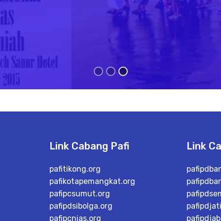
Link Cabang Pafi
Link C
pafitikong.org
pafipdba
pafikotapemangkat.org
pafipdba
pafipcsumut.org
pafipdse
pafipdsibolga.org
pafipdjat
pafipcnias.org
pafipdjab