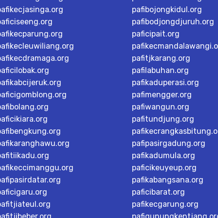
pafikecjasinga.org
pafibojongkidul.org
paficiseeng.org
pafibodjongdjuruh.org
pafikecparung.org
paficipait.org
pafikecleuwiliang.org
pafikecmandalawangi.o
pafikecdramaga.org
pafitjkarang.org
paficilobak.org
pafilabuhan.org
pafikabcijeruk.org
pafikaduperasi.org
paficigomblong.org
pafimengger.org
pafibolang.org
pafiwangun.org
paficikiara.org
pafitundjung.org
pafibengkung.org
pafikecrangkasbitung.o
pafikaranghawu.org
pafipasirgadung.org
pafitiikadu.org
pafikadumula.org
pafikeccimanggu.org
paficikeuyeup.org
pafipasirdatar.org
pafikabangsana.org
paficigaru.org
paficibarat.org
pafitjiateul.org
pafikecgarung.org
pafitjibeber.org
pafigunungkentjang.or