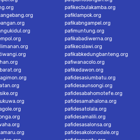
ng.org
pafikecbulakamba.org
kangebang.org
pafiklampok.org
bangan.org
pafikabngampel.org
angukidul.org
pafimuntung.org
empol.org
pafikabadiwerna.org
alimanan.org
pafikecslawi.org
tiwangi.org
pafikabkedungbanteng.org
han.org
pafiwanacolo.org
barat.org
pafikedawon.org
dagimon.org
pafidesasiumbatu.org
atan.org
pafidesaunsongi.org
sike.org
pafidesabahomotefe.org
rukuwa.org
pafidesamahalona.org
agole.org
pafidesatolala.org
longa.org
pafidesamalili.org
waha.org
pafidesasalonsa.org
kamaru.org
pafidesakolonodale.org