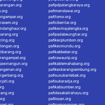
karangan.org
pafipdpalangkaraya.org
u.org
pafimendawai.org
sngampar.org
pafitomo.org
arasem.org
paficibentar.org
andanghaur.org
pafikecmajalengka.org
sarang.org
pafipadabeunghar.org
ring.org
pafikecplumbon.org
alongan.org
pafikecmundu.org
tibarang.org
pafikabbeber.org
arangampel.org
pafirawaurip.org
rjawinangun.org
pafikablemahabang.org
langenan.org
pafikeckarangsembung.org
argerbang.org
pafisusukanlebak.org
rjati.org
pafisukaradja.org
org
pafikabsumber.org
cang.org
pafidesakalirahayu.org
org
pafilosan.org
mpel.org
pafipamosongan.org