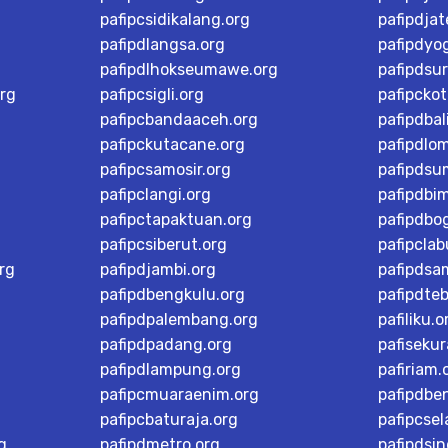
pafipcsidikalang.org
pafipdja
pafipdlangsa.org
pafipdyo
pafipdlhokseumawe.org
pafipdsu
rg
pafipcsigli.org
pafipcko
pafipcbandaaceh.org
pafipdbal
pafipckutacane.org
pafipdlo
pafipcsamosir.org
pafipdsu
pafipclangi.org
pafipdbi
pafipctapaktuan.org
pafipdbog
pafipcsiberut.org
pafipcla
rg
pafipdjambi.org
pafipdsa
pafipdbengkulu.org
pafipdteb
pafipdpalembang.org
pafiliku.o
pafipdpadang.org
pafisekur
pafipdlampung.org
pafiriam.
pafipcmuaraenim.org
pafipdbe
pafipcbaturaja.org
pafipcsel
g
pafipdmetro.org
pafipdsi