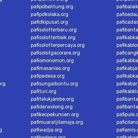
pafipdbelitung.org
pafibalai
pafipdkolaka.org
pafiseda
pafidkipusat.org
paficada
pafisolotterbaru.org
pafibant
pafisolotterbaik.org
pafikabk
pafisolotterpercaya.org
pafikablo
pafisolotgacorere.org
paficangk
pafiomonomon.org
pafikabb
pafimasanies.org
pafikabja
pafipedesa.org
pafikabk
org
pafisungaibuntu.org
pafikaba
pafituri.org
pafikabk
pafitelukjambe.org
pafibant
pafiderwolong.org
pafibanta
pafikecpekuncen.org
pafipule.
pafimuaratjilamaja.org
paficilan
g
pafiwadja.org
pafiamis.
pafibedeng.org
pafikaba