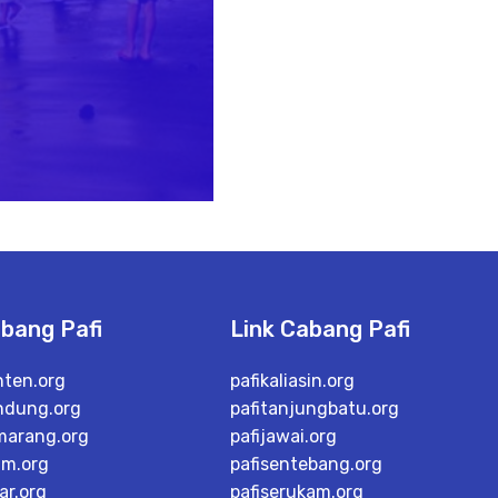
abang Pafi
Link Cabang Pafi
nten.org
pafikaliasin.org
ndung.org
pafitanjungbatu.org
marang.org
pafijawai.org
im.org
pafisentebang.org
ar.org
pafiserukam.org