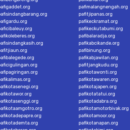
pafigaddet.org
pafimalangnengah.org
pafisindangbarang.org
pafitjipanas.org
pafigardu.org
pafikeckramat.org
paficibaleuy.org
pafikeckutabumi.org
pafikoleberes.org
pafibalaradja.org
pafisindangkasih.org
pafikabcikande.org
pafitjiaun.org
pafibinung.org
pafibalegede.org
pafikabjawilan.org
paficigulingan.org
pafitjangkudu.org
pafipagiringan.org
pafikotawonti.org
pafikalimas.org
pafikotawaren.org
pafikotasenegi.org
pafikotajapen.org
pafikotawor.org
pafikotatatui.org
pafikotasenggi.org
pafikotadabra.org
pafikotaamgotro.org
pafikotamotorbivak.org
pafikotadepapre.org
pafikotamoor.org
pafikotademta.org
pafikotanapan.org