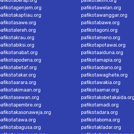
pafikotaberap.org
pafikotakimi.org
pafikotagenjem.org
pafikotawelan.org
pafikotakaptiau.org
pafikotawanggar.org
pafikotasawe.org
pafikotabawe.org
pafikotalereh.org
pafikotagoni.org
pafikotakrau.org
pafikotameno.org
pafikotabiksi.org
pafikotapotawai.org
pafikotanabat.org
pafikotaaiduna.org
pafikotapodena.org
pafikotamapia.org
pafikotabetaf.org
pafikotaobano.org
pafikotatakar.org
pafikotawaghete.org
pafikotaarara.org
pafikotawakia.org
pafikotakimaan.org
pafikotaamar.org
pafikotasewan.org
pafikotakobetakaida.or
pafikotapembre.org
pafikotamadi.org
pafikotakasonaweja.org
pafikotadara.org
pafikotatawa.org
pafikotaboma.org
pafikotabagusa.org
pafikotakladar.org