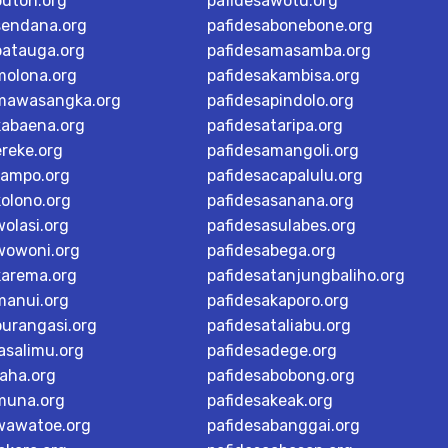
buton.org
pafidesawotu.org
sendana.org
pafidesabonebone.org
batauga.org
pafidesamasamba.org
molona.org
pafidesakambisa.org
mawasangka.org
pafidesapindolo.org
kabaena.org
pafidesataripa.org
ereke.org
pafidesamangoli.org
tampo.org
pafidesacapalulu.org
kolono.org
pafidesasanana.org
olasi.org
pafidesasulabes.org
wowoni.org
pafidesabega.org
karema.org
pafidesatanjungbaliho.org
manui.org
pafidesakaporo.org
burangasi.org
pafidesataliabu.org
asalimu.org
pafidesadege.org
raha.org
pafidesabobong.org
muna.org
pafidesakeak.org
wawatoe.org
pafidesabanggai.org