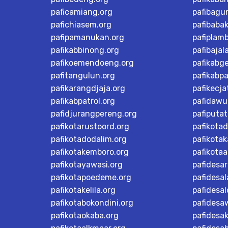
paficamiang.org
pafibagu
pafichiasem.org
pafibaba
pafipamanukan.org
pafiplam
pafikabbinong.org
pafibajal
pafikoemendoeng.org
pafikabg
pafitangulun.org
pafikabp
pafikarangdjaja.org
pafikecja
pafikabpatrol.org
pafidawu
pafidjurangpereng.org
pafiputat
pafikotarustoord.org
pafikota
pafikotadodalim.org
pafikotak
pafikotakemboro.org
pafikotaa
pafikotayawasi.org
pafidesa
pafikotapoedeme.org
pafidesal
pafikotakelila.org
pafidesa
pafikotabokondini.org
pafidesa
pafikotaokaba.org
pafidesa