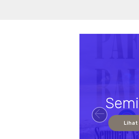
Semi
Previou
Lihat