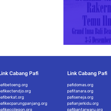
Link Cabang Pafi
Link Cabang Pafi
pafibetoeng.org
pafidomas.org
pafikectendjo.org
pafitanara.org
pafiberkat.org
pafiseneja.org
pafikecparungpanjang.org
pafianjerkidu.org
pafikeccilegon.org
pafibantarwaru.org