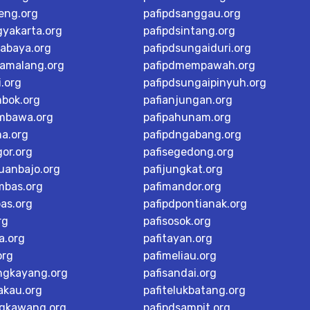
teng.org
pafipdsanggau.org
gyakarta.org
pafipdsintang.org
rabaya.org
pafipdsungaiduri.org
tamalang.org
pafipdmempawah.org
i.org
pafipdsungaipinyuh.org
mbok.org
pafianjungan.org
mbawa.org
pafipahunam.org
ma.org
pafipdngabang.org
or.org
pafisegedong.org
buanbajo.org
pafijungkat.org
mbas.org
pafimandor.org
as.org
pafipdpontianak.org
rg
pafisosok.org
a.org
pafitayan.org
org
pafimeliau.org
ngkayang.org
pafisandai.org
akau.org
pafitelukbatang.org
ngkawang.org
pafipdsampit.org