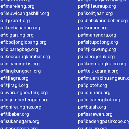
pafimareleng.org
pafitjiteureup.org
pafileuwicangakhilir.org
pafikolitjaah.org
pafitjikaret.org
pafibabakancibeber.org
pafikecbabadan.org
pafisumur.org
paficigarung.org
pafimahendra.org
pafibodjonglopang.org
pafisitupotong.org
paficibaregbeg.org
pafitjikawung.org
pafikeccurugkembar.org
pafiaerdjeruk.org
paficipamingkis.org
pafikecujungkulon.org
pafilingkungsari.org
pafitelukparaja.org
pafitjiagra.org
pafimuarabinuangeun.
afitjiragil.org
pafiplotot.org
pafiwarungpeuteuj.org
pafichihara.org
paficijembertengah.org
paficibarengkok.org
pafichireunghas.org
pafibajah.org
pafitibeber.org
pafisareweh.org
pafisukanegara.org
pafibedengpasirkopo.or
pafibengbreng.org
pafikarian.org